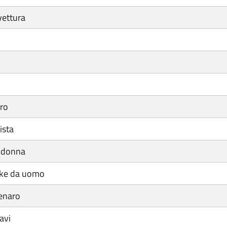
vettura
oro
ista
a donna
ike da uomo
enaro
avi