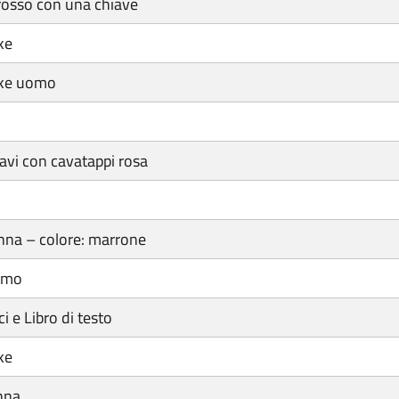
rosso con una chiave
ke
ike uomo
avi con cavatappi rosa
nna – colore: marrone
omo
ci e Libro di testo
ke
nna