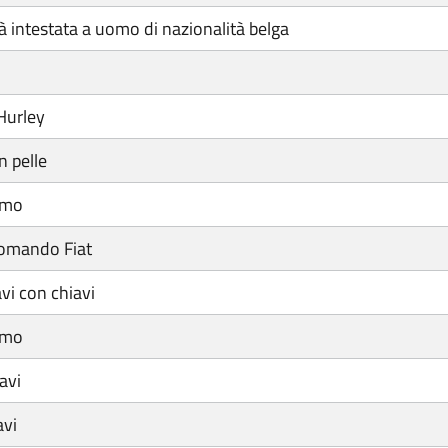
tà intestata a uomo di nazionalità belga
Hurley
n pelle
omo
comando Fiat
vi con chiavi
omo
avi
avi