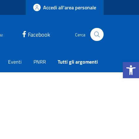
Accedi all'area personale
Facebook
u:
Cerca
Apri la b
Eventi
PNRR
Tutti gli argomenti