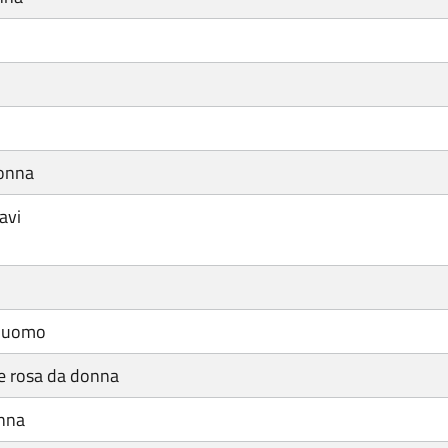
donna
avi
a uomo
 rosa da donna
nna