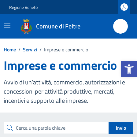
Vai ai contenuti
Vai al footer
Regione Veneto
Comune di Feltre
Home
/
Servizi
/
Imprese e commercio
Imprese e commercio
Apri la b
Avvio di un’attività, commercio, autorizzazioni e
concessioni per attività produttive, mercati,
incentivi e supporto alle imprese.
Esplora tutti i servizi
Cerca una parola chiave
Invio