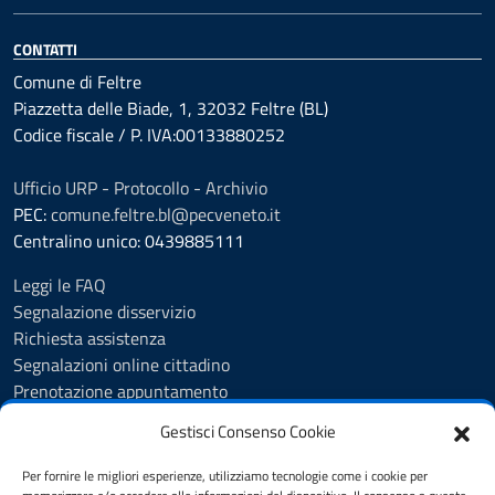
CONTATTI
Comune di Feltre
Piazzetta delle Biade, 1, 32032 Feltre (BL)
Codice fiscale / P. IVA:00133880252
Ufficio URP - Protocollo - Archivio
PEC:
comune.feltre.bl@pecveneto.it
Centralino unico: 0439885111
Leggi le FAQ
Segnalazione disservizio
Richiesta assistenza
Segnalazioni online cittadino
Prenotazione appuntamento
Whistleblowing
Gestisci Consenso Cookie
Albo pretorio
Amministrazione trasparente
Per fornire le migliori esperienze, utilizziamo tecnologie come i cookie per