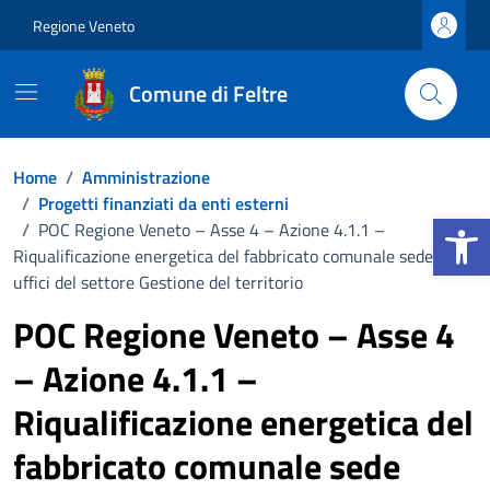
Vai ai contenuti
Vai al footer
Regione Veneto
Comune di Feltre
Home
/
Amministrazione
/
Progetti finanziati da enti esterni
Apri la b
/
POC Regione Veneto – Asse 4 – Azione 4.1.1 –
Riqualificazione energetica del fabbricato comunale sede degli
uffici del settore Gestione del territorio
POC Regione Veneto – Asse 4
– Azione 4.1.1 –
Riqualificazione energetica del
fabbricato comunale sede