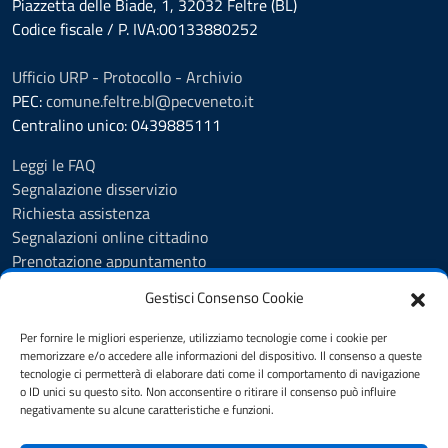
Piazzetta delle Biade, 1, 32032 Feltre (BL)
Codice fiscale / P. IVA:00133880252
Ufficio URP - Protocollo - Archivio
PEC:
comune.feltre.bl@pecveneto.it
Centralino unico: 0439885111
Leggi le FAQ
Segnalazione disservizio
Richiesta assistenza
Segnalazioni online cittadino
Prenotazione appuntamento
Whistleblowing
Gestisci Consenso Cookie
Albo pretorio
Amministrazione trasparente
Per fornire le migliori esperienze, utilizziamo tecnologie come i cookie per
Informativa privacy
memorizzare e/o accedere alle informazioni del dispositivo. Il consenso a queste
tecnologie ci permetterà di elaborare dati come il comportamento di navigazione
Cookie Policy (UE)
o ID unici su questo sito. Non acconsentire o ritirare il consenso può influire
Dichiarazione di accessibilità
negativamente su alcune caratteristiche e funzioni.
Note legali