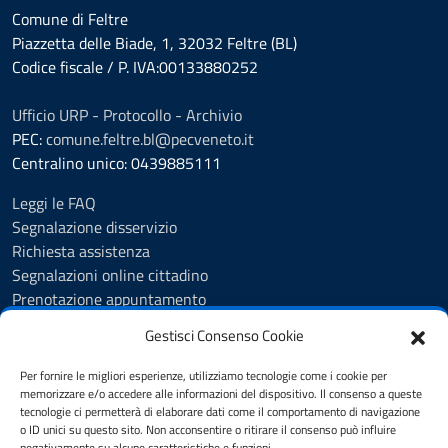
Comune di Feltre
Piazzetta delle Biade, 1, 32032 Feltre (BL)
Codice fiscale / P. IVA:00133880252
Ufficio URP - Protocollo - Archivio
PEC:
comune.feltre.bl@pecveneto.it
Centralino unico: 0439885111
Leggi le FAQ
Segnalazione disservizio
Richiesta assistenza
Segnalazioni online cittadino
Prenotazione appuntamento
Whistleblowing
Gestisci Consenso Cookie
Albo pretorio
Amministrazione trasparente
Per fornire le migliori esperienze, utilizziamo tecnologie come i cookie per
Informativa privacy
memorizzare e/o accedere alle informazioni del dispositivo. Il consenso a queste
tecnologie ci permetterà di elaborare dati come il comportamento di navigazione
Cookie Policy (UE)
o ID unici su questo sito. Non acconsentire o ritirare il consenso può influire
Dichiarazione di accessibilità
negativamente su alcune caratteristiche e funzioni.