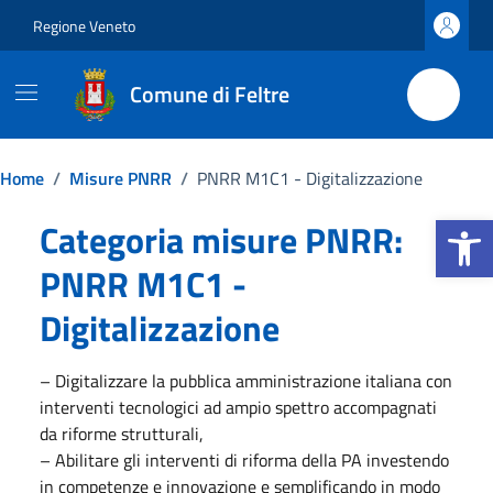
Vai ai contenuti
Vai al footer
Regione Veneto
Comune di Feltre
Home
/
Misure PNRR
/
PNRR M1C1 - Digitalizzazione
Apri la b
Categoria misure PNRR:
PNRR M1C1 -
Digitalizzazione
– Digitalizzare la pubblica amministrazione italiana con
interventi tecnologici ad ampio spettro accompagnati
da riforme strutturali,
– Abilitare gli interventi di riforma della PA investendo
in competenze e innovazione e semplificando in modo