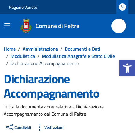
Vai ai contenuti
Vai al footer
Regione Veneto
Comune di Feltre
Home
/
Amministrazione
/
Documenti e Dati
/
Modulistica
/
Modulistica Anagrafe e Stato Civile
Apri la b
/
Dichiarazione Accompagnamento
Dichiarazione
Accompagnamento
Dettagli del documento
Tutta la documentazione relativa a Dichiarazione
Accompagnamento del Comune di Feltre
Condividi
Vedi azioni