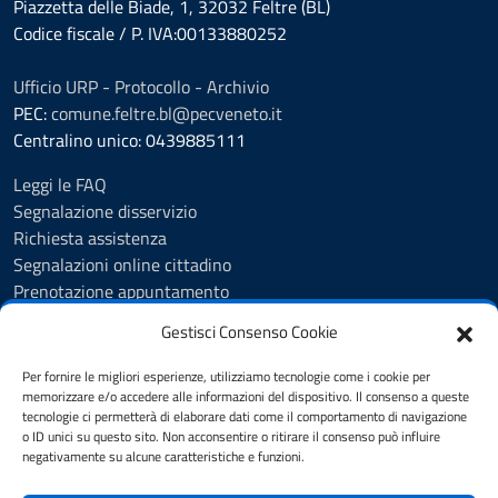
Piazzetta delle Biade, 1, 32032 Feltre (BL)
Codice fiscale / P. IVA:00133880252
Ufficio URP - Protocollo - Archivio
PEC:
comune.feltre.bl@pecveneto.it
Centralino unico: 0439885111
Leggi le FAQ
Segnalazione disservizio
Richiesta assistenza
Segnalazioni online cittadino
Prenotazione appuntamento
Whistleblowing
Gestisci Consenso Cookie
Albo pretorio
Amministrazione trasparente
Per fornire le migliori esperienze, utilizziamo tecnologie come i cookie per
Informativa privacy
memorizzare e/o accedere alle informazioni del dispositivo. Il consenso a queste
tecnologie ci permetterà di elaborare dati come il comportamento di navigazione
Cookie Policy (UE)
o ID unici su questo sito. Non acconsentire o ritirare il consenso può influire
Dichiarazione di accessibilità
negativamente su alcune caratteristiche e funzioni.
Note legali