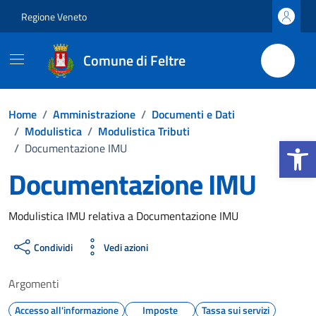
Vai ai contenuti
Vai al footer
Regione Veneto
Comune di Feltre
Home
/
Amministrazione
/
Documenti e Dati
/
Modulistica
/
Modulistica Tributi
Apri la b
/
Documentazione IMU
Documentazione IMU
Dettagli del documento
Modulistica IMU relativa a Documentazione IMU
Condividi
Vedi azioni
Argomenti
Accesso all'informazione
Imposte
Tassa sui servizi