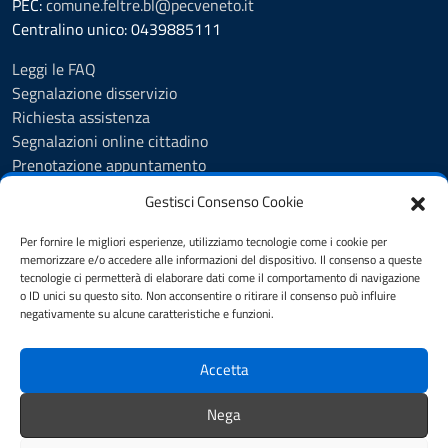
PEC:
comune.feltre.bl@pecveneto.it
Centralino unico: 0439885111
Leggi le FAQ
Segnalazione disservizio
Richiesta assistenza
Segnalazioni online cittadino
Prenotazione appuntamento
Whistleblowing
Gestisci Consenso Cookie
Albo pretorio
Amministrazione trasparente
Per fornire le migliori esperienze, utilizziamo tecnologie come i cookie per
Informativa privacy
memorizzare e/o accedere alle informazioni del dispositivo. Il consenso a queste
tecnologie ci permetterà di elaborare dati come il comportamento di navigazione
Cookie Policy (UE)
o ID unici su questo sito. Non acconsentire o ritirare il consenso può influire
Dichiarazione di accessibilità
negativamente su alcune caratteristiche e funzioni.
Note legali
Accetta
SEGUICI SU
Nega
Facebook