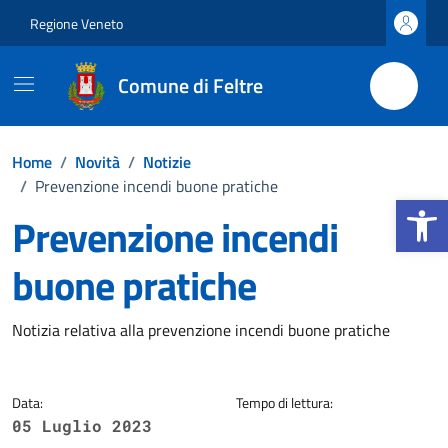
Vai ai contenuti
Vai al footer
Regione Veneto
Comune di Feltre
Home
/
Novità
/
Notizie
/
Prevenzione incendi buone pratiche
Apri la b
Prevenzione incendi
buone pratiche
Dettagli della notizia
Notizia relativa alla prevenzione incendi buone pratiche
Data:
Tempo di lettura:
05 Luglio 2023