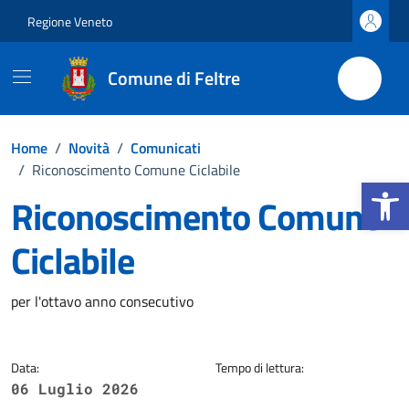
Vai ai contenuti
Vai al footer
Regione Veneto
Comune di Feltre
Home
/
Novità
/
Comunicati
/
Riconoscimento Comune Ciclabile
Apri la b
Riconoscimento Comune
Ciclabile
Dettagli della notizia
per l'ottavo anno consecutivo
Data:
Tempo di lettura:
06 Luglio 2026