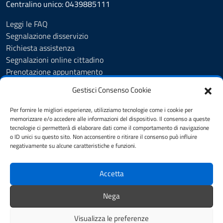
Centralino unico: 0439885111
Leggi le FAQ
Segnalazione disservizio
Richiesta assistenza
Segnalazioni online cittadino
Prenotazione appuntamento
Whistleblowing
Gestisci Consenso Cookie
Albo pretorio
Amministrazione trasparente
Per fornire le migliori esperienze, utilizziamo tecnologie come i cookie per
Informativa privacy
memorizzare e/o accedere alle informazioni del dispositivo. Il consenso a queste
tecnologie ci permetterà di elaborare dati come il comportamento di navigazione
Cookie Policy (UE)
o ID unici su questo sito. Non acconsentire o ritirare il consenso può influire
Dichiarazione di accessibilità
negativamente su alcune caratteristiche e funzioni.
Note legali
Accetta
SEGUICI SU
Nega
Facebook
Visualizza le preferenze