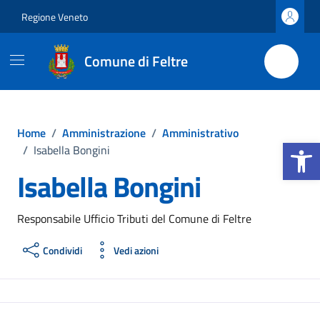
Vai ai contenuti
Vai al footer
Regione Veneto
Comune di Feltre
Home
/
Amministrazione
/
Amministrativo
Apri la b
/
Isabella Bongini
Isabella Bongini
Responsabile Ufficio Tributi del Comune di Feltre
Condividi
Vedi azioni