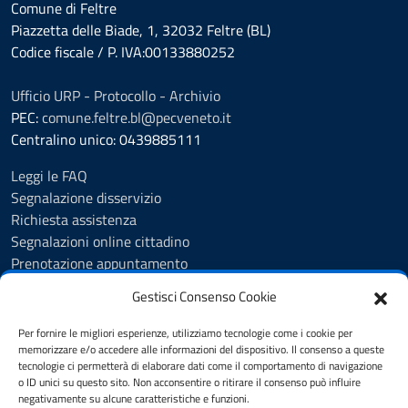
Comune di Feltre
Piazzetta delle Biade, 1, 32032 Feltre (BL)
Codice fiscale / P. IVA:00133880252
Ufficio URP - Protocollo - Archivio
PEC:
comune.feltre.bl@pecveneto.it
Centralino unico: 0439885111
Leggi le FAQ
Segnalazione disservizio
Richiesta assistenza
Segnalazioni online cittadino
Prenotazione appuntamento
Whistleblowing
Gestisci Consenso Cookie
Albo pretorio
Amministrazione trasparente
Per fornire le migliori esperienze, utilizziamo tecnologie come i cookie per
Informativa privacy
memorizzare e/o accedere alle informazioni del dispositivo. Il consenso a queste
tecnologie ci permetterà di elaborare dati come il comportamento di navigazione
Cookie Policy (UE)
o ID unici su questo sito. Non acconsentire o ritirare il consenso può influire
Dichiarazione di accessibilità
negativamente su alcune caratteristiche e funzioni.