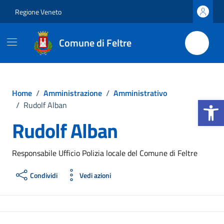
Vai ai contenuti
Vai al footer
Regione Veneto
Comune di Feltre
Home
/
Amministrazione
/
Amministrativo
Apri la b
/
Rudolf Alban
Rudolf Alban
Responsabile Ufficio Polizia locale del Comune di Feltre
Condividi
Vedi azioni