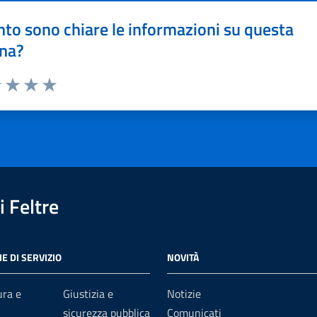
to sono chiare le informazioni su questa
na?
1 stelle su 5
uta 2 stelle su 5
Valuta 3 stelle su 5
Valuta 4 stelle su 5
Valuta 5 stelle su 5
 Feltre
E DI SERVIZIO
NOVITÀ
ura e
Giustizia e
Notizie
sicurezza pubblica
Comunicati