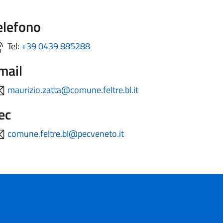
elefono
Tel:
+39 0439 885288
mail
maurizio.zatta@comune.feltre.bl.it
ec
comune.feltre.bl@pecveneto.it