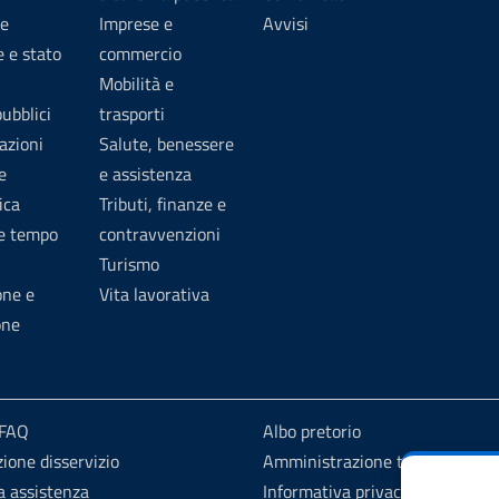
e
Imprese e
Avvisi
 e stato
commercio
Mobilità e
pubblici
trasporti
azioni
Salute, benessere
e
e assistenza
ica
Tributi, finanze e
 e tempo
contravvenzioni
Turismo
one e
Vita lavorativa
one
 FAQ
Albo pretorio
ione disservizio
Amministrazione trasparente
a assistenza
Informativa privacy