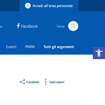
Accedi all'area personale
Facebook
u:
Cerca
Apri la b
Eventi
PNRR
Tutti gli argomenti
Condividi
Vedi azioni