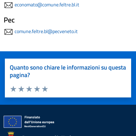
economato@comune.feltre.bl.it
Pec
comune.feltre.bl@pecveneto.it
Quanto sono chiare le informazioni su questa
pagina?
Valuta 1 stelle su 5
Valuta 2 stelle su 5
Valuta 3 stelle su 5
Valuta 4 stelle su 5
Valuta 5 stelle su 5