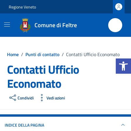
Vai ai contenuti
Vai al footer
Regione Veneto
Comune di Feltre
Home
/
Punti di contatto
/
Contatti Ufficio Economato
Apri la b
Contatti Ufficio
Economato
Condividi
Vedi azioni
INDICE DELLA PAGINA