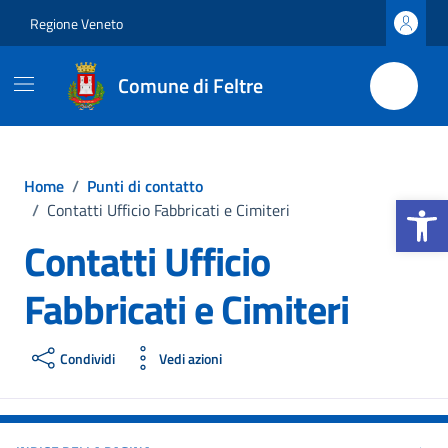
Vai ai contenuti
Vai al footer
Regione Veneto
Comune di Feltre
Home
/
Punti di contatto
Apri la b
/
Contatti Ufficio Fabbricati e Cimiteri
Contatti Ufficio
Fabbricati e Cimiteri
Condividi
Vedi azioni