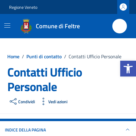
Vai ai contenuti
Vai al footer
Regione Veneto
Comune di Feltre
Home
/
Punti di contatto
/
Contatti Ufficio Personale
Apri la b
Contatti Ufficio
Personale
Condividi
Vedi azioni
INDICE DELLA PAGINA