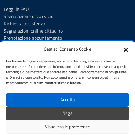
Leggi le FAQ
Segnalazione disservizio
Richiesta assistenza
Segnalazioni online cittadino
Prenotazione appuntamento
Whistleblowing
Gestisci Consenso Cookie
Albo pretorio
Amministrazione trasparente
Per fornire le migliori esperienze, utilizziamo tecnologie come i cookie per
Informativa privacy
memorizzare e/o accedere alle informazioni del dispositivo. Il consenso a queste
tecnologie ci permetterà di elaborare dati come il comportamento di navigazione
Cookie Policy (UE)
o ID unici su questo sito. Non acconsentire o ritirare il consenso può influire
Dichiarazione di accessibilità
negativamente su alcune caratteristiche e funzioni.
Note legali
Accetta
SEGUICI SU
Nega
Facebook
Visualizza le preferenze