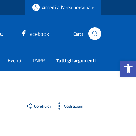
Accedi all'area personale
Facebook
u:
Cerca
Apri la b
Eventi
PNRR
Tutti gli argomenti
Condividi
Vedi azioni