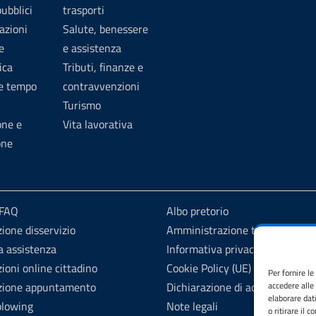
pubblici
trasporti
azioni
Salute, benessere
e
e assistenza
ica
Tributi, finanze e
 e tempo
contravvenzioni
Turismo
one e
Vita lavorativa
one
 FAQ
Albo pretorio
ione disservizio
Amministrazione trasparente
a assistenza
Informativa privacy
ioni online cittadino
Cookie Policy (UE)
Per fornire l
zione appuntamento
Dichiarazione di accessibilità
accedere alle
elaborare dat
blowing
Note legali
o ritirare il 