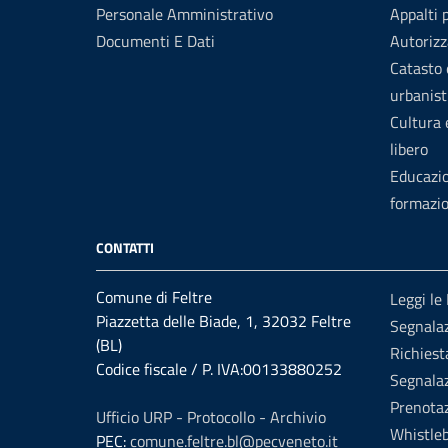
Personale Amministrativo
Appalti 
Documenti E Dati
Autorizz
Catasto 
urbanist
Cultura
libero
Educazi
formazi
CONTATTI
Comune di Feltre
Leggi le
Piazzetta delle Biade, 1, 32032 Feltre
Segnalaz
(BL)
Richiest
Codice fiscale / P. IVA:00133880252
Segnalaz
Prenota
Ufficio URP - Protocollo - Archivio
Whistle
PEC:
comune.feltre.bl@pecveneto.it