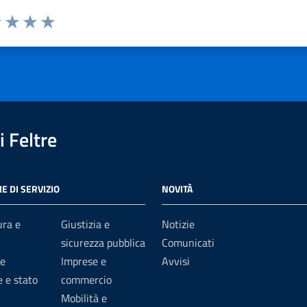
1 stelle su 5
uta 2 stelle su 5
Valuta 3 stelle su 5
Valuta 4 stelle su 5
Valuta 5 stelle su 5
 Feltre
E DI SERVIZIO
NOVITÀ
ura e
Giustizia e
Notizie
sicurezza pubblica
Comunicati
e
Imprese e
Avvisi
 e stato
commercio
Mobilità e