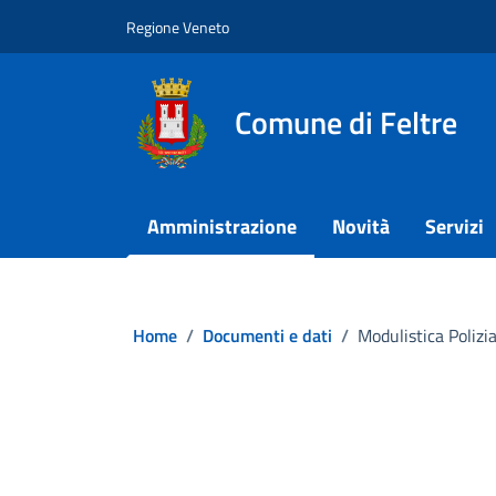
Vai ai contenuti
Vai al footer
Regione Veneto
Comune di Feltre
Amministrazione
Novità
Servizi
Home
/
Documenti e dati
/
Modulistica Polizi