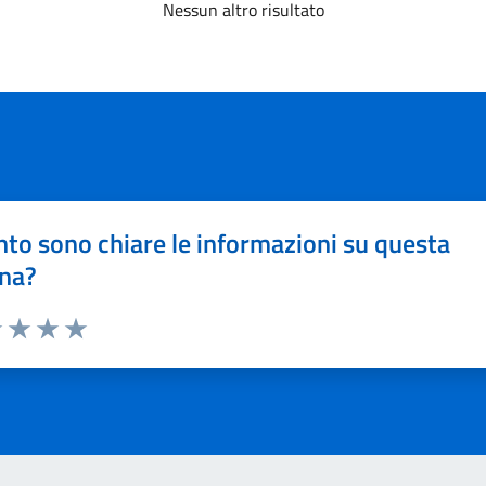
Nessun altro risultato
to sono chiare le informazioni su questa
na?
1 stelle su 5
uta 2 stelle su 5
Valuta 3 stelle su 5
Valuta 4 stelle su 5
Valuta 5 stelle su 5