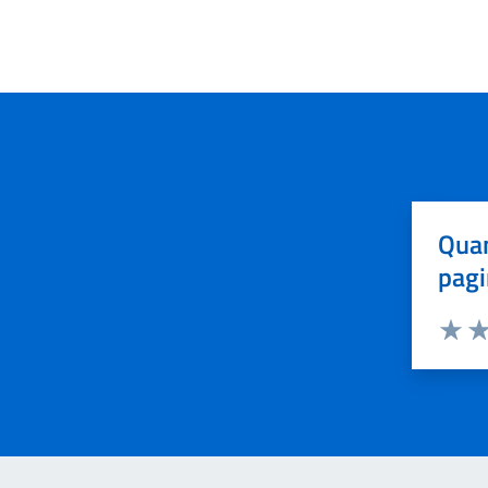
Quan
pagi
Valuta 
Val