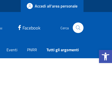
Accedi all'area personale
Facebook
u:
Cerca
Apri la b
Eventi
PNRR
Tutti gli argomenti