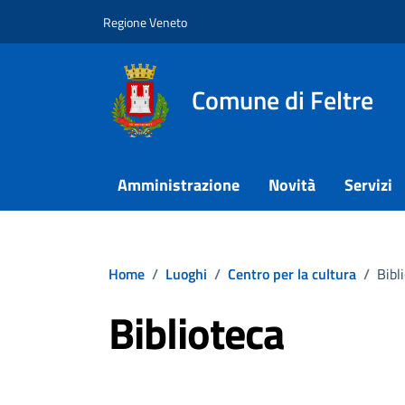
Vai ai contenuti
Vai al footer
Regione Veneto
Comune di Feltre
Amministrazione
Novità
Servizi
Home
/
Luoghi
/
Centro per la cultura
/
Bibl
Biblioteca