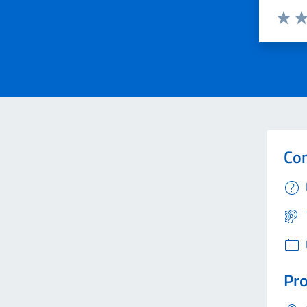
Valuta 
Val
Con
Pro