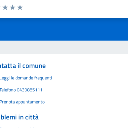
1 stelle su 5
uta 2 stelle su 5
Valuta 3 stelle su 5
Valuta 4 stelle su 5
Valuta 5 stelle su 5
tatta il comune
Leggi le domande frequenti
Telefono 0439885111
Prenota appuntamento
blemi in città