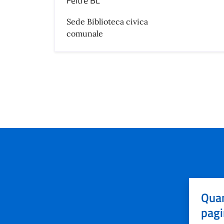
Feltre BL
Sede Biblioteca civica
comunale
Quan
pagi