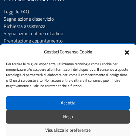
Leggi le FAQ
Segnalazione disservizio
Richiesta assistenza
Segnalazioni online cittadino
Prenotazione appuntamento
Whistleblowing
Gestisci Consenso Cookie
Albo pretorio
Amministrazione trasparente
Per fornire le migliori esperienze, utilizziamo tecnologie come i cookie per
Informativa privacy
memorizzare e/o accedere alle informazioni del dispositivo. Il consenso a queste
tecnologie ci permetterà di elaborare dati come il comportamento di navigazione
Cookie Policy (UE)
o ID unici su questo sito. Non acconsentire o ritirare il consenso può influire
Dichiarazione di accessibilità
negativamente su alcune caratteristiche e funzioni.
Note legali
Accetta
SEGUICI SU
Nega
Facebook
Visualizza le preferenze