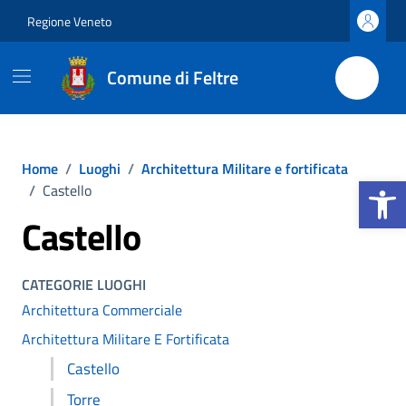
Vai ai contenuti
Vai al footer
Regione Veneto
Comune di Feltre
Home
/
Luoghi
/
Architettura Militare e fortificata
Apri la b
/
Castello
Castello
CATEGORIE LUOGHI
Architettura Commerciale
Architettura Militare E Fortificata
Castello
Torre