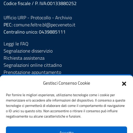
Codice fiscale / P. IVA:00133880252
Ufficio URP - Protocollo - Archivio
PEC:
comune.feltre.bl@pecveneto.it
Centralino unico: 0439885111
Leggi le FAQ
Segnalazione disservizio
Richiesta assistenza
Segnalazioni online cittadino
Prenotazione appuntamento
Whistleblowing
Gestisci Consenso Cookie
Albo pretorio
Amministrazione trasparente
Per fornire le migliori esperienze, utilizziamo tecnologie come i cookie per
Informativa privacy
memorizzare e/o accedere alle informazioni del dispositivo. Il consenso a queste
tecnologie ci permetterà di elaborare dati come il comportamento di navigazione
Cookie Policy (UE)
o ID unici su questo sito. Non acconsentire o ritirare il consenso può influire
Dichiarazione di accessibilità
negativamente su alcune caratteristiche e funzioni.
Note legali
Accetta