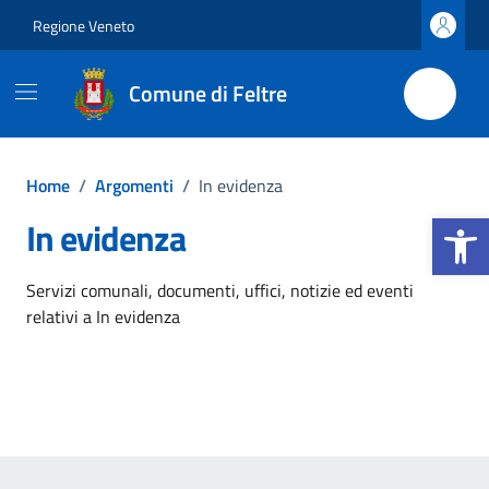
Vai ai contenuti
Vai al footer
Regione Veneto
Comune di Feltre
Home
/
Argomenti
/
In evidenza
Apri la b
In evidenza
Dettagli dell'argomento
Servizi comunali, documenti, uffici, notizie ed eventi
relativi a In evidenza