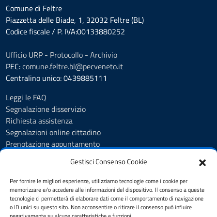
Comune di Feltre
Piazzetta delle Biade, 1, 32032 Feltre (BL)
Codice fiscale / P. IVA:00133880252
Ufficio URP - Protocollo - Archivio
PEC:
comune.feltre.bl@pecveneto.it
Centralino unico: 0439885111
Leggi le FAQ
Segnalazione disservizio
Richiesta assistenza
Segnalazioni online cittadino
Prenotazione appuntamento
Whistleblowing
Gestisci Consenso Cookie
Albo pretorio
Amministrazione trasparente
Per fornire le migliori esperienze, utilizziamo tecnologie come i cookie per
Informativa privacy
memorizzare e/o accedere alle informazioni del dispositivo. Il consenso a queste
tecnologie ci permetterà di elaborare dati come il comportamento di navigazione
Cookie Policy (UE)
o ID unici su questo sito. Non acconsentire o ritirare il consenso può influire
Dichiarazione di accessibilità
negativamente su alcune caratteristiche e funzioni.