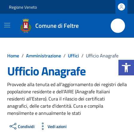
Vai ai contenuti
Vai al footer
Regione Veneto
Comune di Feltre
Home
/
Amministrazione
/
Uffici
/
Ufficio Anagrafe
Apri la b
Ufficio Anagrafe
Provvede alla tenuta ed all'aggiornamento dei registri della
popolazione residente e dell'AIRE (Anagrafe Italiani
residenti all'Estero). Cura il rilascio dei certificati
anagrafici, delle carte d'identità. Cura e compila
mensilmente e annualmente le stati
Condividi
Vedi azioni