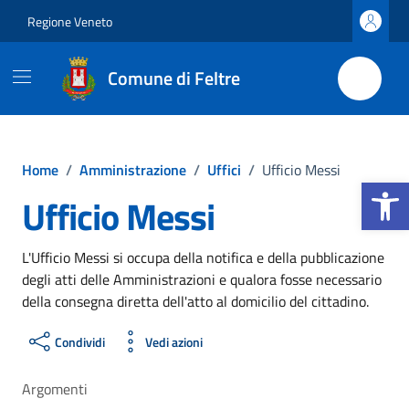
Vai ai contenuti
Vai al footer
Regione Veneto
Comune di Feltre
Home
/
Amministrazione
/
Uffici
/
Ufficio Messi
Apri la b
Ufficio Messi
L'Ufficio Messi si occupa della notifica e della pubblicazione
degli atti delle Amministrazioni e qualora fosse necessario
della consegna diretta dell'atto al domicilio del cittadino.
Condividi
Vedi azioni
Argomenti