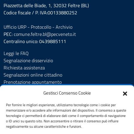
Piazzetta delle Biade, 1, 32032 Feltre (BL)
Codice fiscale / P. IVA:00133880252
Ufficio URP - Protocollo - Archivio
PEC:
comune.feltre.bl@pecveneto.it
Centralino unico: 0439885111
Leggi le FAQ
Segnalazione disservizio
Richiesta assistenza
Segnalazioni online cittadino
Prenotazione appuntamento
Whistleblowing
Gestisci Consenso Cookie
Albo pretorio
Amministrazione trasparente
Per fornire le migliori esperienze, utilizziamo tecnologie come i cookie per
Informativa privacy
memorizzare e/o accedere alle informazioni del dispositivo. Il consenso a queste
tecnologie ci permetterà di elaborare dati come il comportamento di navigazione
Cookie Policy (UE)
o ID unici su questo sito. Non acconsentire o ritirare il consenso può influire
Dichiarazione di accessibilità
negativamente su alcune caratteristiche e funzioni.
Note legali