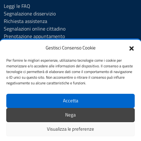
Leggi le FAQ
Segnalazione disservizio
Richiesta assistenza
Segnalazioni online cittadino
Prenotazione appuntamento
Whistleblowing
Gestisci Consenso Cookie
Albo pretorio
Amministrazione trasparente
Per fornire le migliori esperienze, utilizziamo tecnologie come i cookie per
Informativa privacy
memorizzare e/o accedere alle informazioni del dispositivo. Il consenso a queste
tecnologie ci permetterà di elaborare dati come il comportamento di navigazione
Cookie Policy (UE)
o ID unici su questo sito. Non acconsentire o ritirare il consenso può influire
Dichiarazione di accessibilità
negativamente su alcune caratteristiche e funzioni.
Note legali
Accetta
SEGUICI SU
Nega
Facebook
Visualizza le preferenze