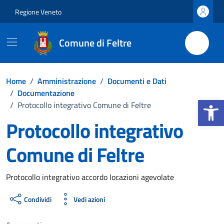
Vai ai contenuti
Vai al footer
Regione Veneto
Comune di Feltre
Home
/
Amministrazione
/
Documenti e Dati
/
Documentazione
Apri la b
/
Protocollo integrativo Comune di Feltre
Protocollo integrativo
Comune di Feltre
Dettagli del documento
Protocollo integrativo accordo locazioni agevolate
Condividi
Vedi azioni