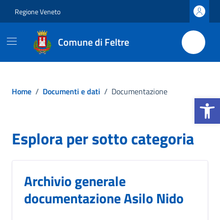
Vai ai contenuti
Vai al footer
Regione Veneto
Comune di Feltre
Home
/
Documenti e dati
/
Documentazione
Apri la b
Esplora per sotto categoria
Archivio generale
documentazione Asilo Nido