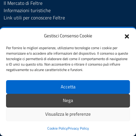
Il Mercato di Feltre
Informazioni turistiche
Link utili per conoscere Feltre
Gestisci Consenso Cookie
CONTATTI
Comune di Feltre
Per fornire le migliori esperienze, utilizziamo tecnologie come i cookie per
memorizzare e/o accedere alle informazioni del dispositivo. Il consenso a queste
Piazzetta delle Biade, 1, 32032 Feltre (BL)
tecnologie ci permetterà di elaborare dati come il comportamento di navigazione
Codice fiscale / P. IVA:00133880252
o ID unici su questo sito. Non acconsentire o ritirare il consenso può influire
negativamente su alcune caratteristiche e funzioni.
Ufficio URP - Protocollo - Archivio
PEC:
comune.feltre.bl@pecveneto.it
Accetta
Centralino unico: 0439885111
Nega
Leggi le FAQ
Segnalazione disservizio
Visualizza le preferenze
Richiesta assistenza
Segnalazioni online cittadino
Cookie Policy
Privacy Policy
Prenotazione appuntamento