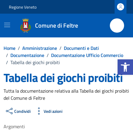
Vai ai contenuti
Vai al footer
Regione Veneto
Comune di Feltre
Home
/
Amministrazione
/
Documenti e Dati
/
Documentazione
/
Documentazione Ufficio Commercio
Apri la b
/
Tabella dei giochi proibiti
Tabella dei giochi proibiti
Dettagli del documento
Tutta la documentazione relativa alla Tabella dei giochi proibiti
del Comune di Feltre
Condividi
Vedi azioni
Argomenti