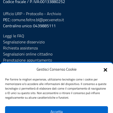
Codice fiscale / P. IVA:00133880252
Ufficio URP - Protocollo - Archivio
PEC:
comune.feltre.bl@pecveneto.it
Centralino unico: 0439885111
Leggi le FAQ
Segnalazione disservizio
Richiesta assistenza
Segnalazioni online cittadino
Prenotazione appuntamento
Whistleblowing
Gestisci Consenso Cookie
Albo pretorio
Amministrazione trasparente
Per fornire le migliori esperienze, utilizziamo tecnologie come i cookie per
Informativa privacy
memorizzare e/o accedere alle informazioni del dispositivo. Il consenso a queste
tecnologie ci permetterà di elaborare dati come il comportamento di navigazione
Cookie Policy (UE)
o ID unici su questo sito. Non acconsentire o ritirare il consenso può influire
Dichiarazione di accessibilità
negativamente su alcune caratteristiche e funzioni.
Note legali
Accetta