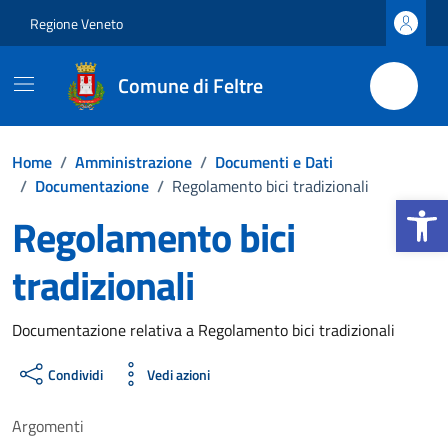
Vai ai contenuti
Vai al footer
Regione Veneto
Comune di Feltre
Home
/
Amministrazione
/
Documenti e Dati
/
Documentazione
/
Regolamento bici tradizionali
Apri la b
Regolamento bici
tradizionali
Dettagli del documento
Documentazione relativa a Regolamento bici tradizionali
Condividi
Vedi azioni
Argomenti