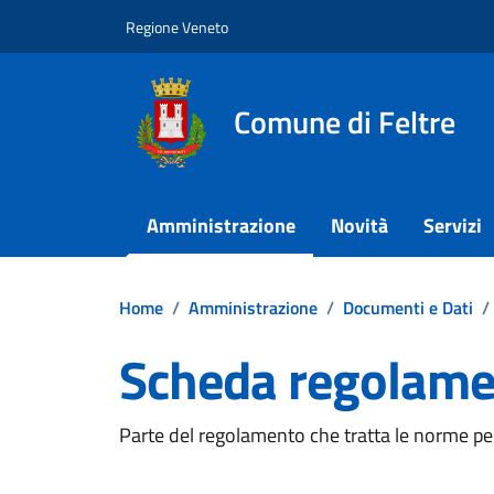
Vai ai contenuti
Vai al footer
Regione Veneto
Comune di Feltre
Amministrazione
Novità
Servizi
Home
/
Amministrazione
/
Documenti e Dati
/
Scheda regolamen
Dettagli del documento
Parte del regolamento che tratta le norme per g