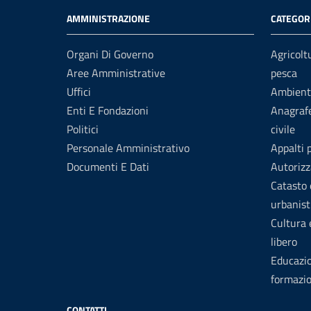
AMMINISTRAZIONE
CATEGORI
Organi Di Governo
Agricolt
Aree Amministrative
pesca
Uffici
Ambient
Enti E Fondazioni
Anagrafe
Politici
civile
Personale Amministrativo
Appalti 
Documenti E Dati
Autorizz
Catasto 
urbanist
Cultura
libero
Educazi
formazi
CONTATTI