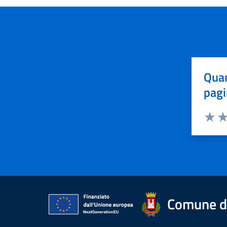
Quan
pagi
Valuta 
Val
Comune di