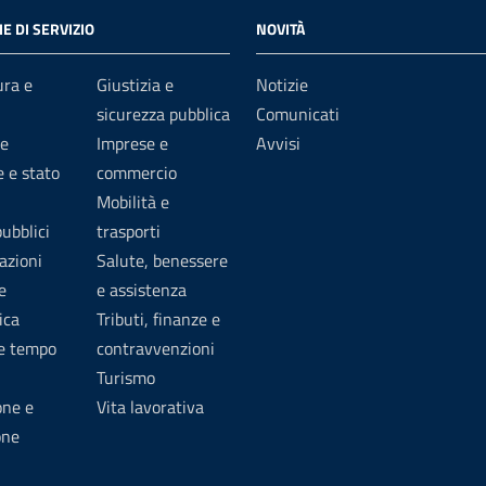
E DI SERVIZIO
NOVITÀ
ura e
Giustizia e
Notizie
sicurezza pubblica
Comunicati
e
Imprese e
Avvisi
 e stato
commercio
Mobilità e
pubblici
trasporti
azioni
Salute, benessere
e
e assistenza
ica
Tributi, finanze e
 e tempo
contravvenzioni
Turismo
one e
Vita lavorativa
one