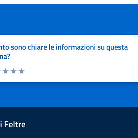
to sono chiare le informazioni su questa
na?
1 stelle su 5
uta 2 stelle su 5
Valuta 3 stelle su 5
Valuta 4 stelle su 5
Valuta 5 stelle su 5
 Feltre