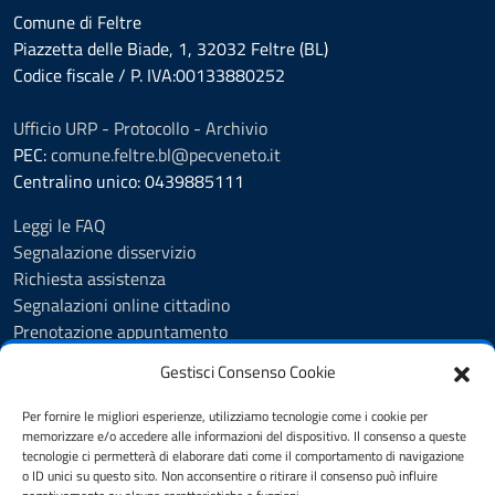
Comune di Feltre
Piazzetta delle Biade, 1, 32032 Feltre (BL)
Codice fiscale / P. IVA:00133880252
Ufficio URP - Protocollo - Archivio
PEC:
comune.feltre.bl@pecveneto.it
Centralino unico: 0439885111
Leggi le FAQ
Segnalazione disservizio
Richiesta assistenza
Segnalazioni online cittadino
Prenotazione appuntamento
Whistleblowing
Gestisci Consenso Cookie
Albo pretorio
Amministrazione trasparente
Per fornire le migliori esperienze, utilizziamo tecnologie come i cookie per
Informativa privacy
memorizzare e/o accedere alle informazioni del dispositivo. Il consenso a queste
tecnologie ci permetterà di elaborare dati come il comportamento di navigazione
Cookie Policy (UE)
o ID unici su questo sito. Non acconsentire o ritirare il consenso può influire
Dichiarazione di accessibilità