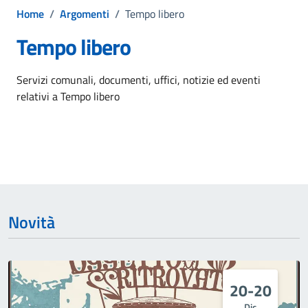
Home
/
Argomenti
/
Tempo libero
Tempo libero
Dettagli dell'argomento
Servizi comunali, documenti, uffici, notizie ed eventi
relativi a Tempo libero
Novità
20-20
Dic