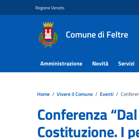
Vai ai contenuti
Vai al footer
Regione Veneto
Comune di Feltre
Amministrazione
Novità
Servizi
Home
/
Vivere il Comune
/
Eventi
/
Conferen
Conferenza “Dal
Costituzione. I p