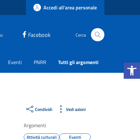
Accedi all'area personale
Facebook
u:
Cerca
Apri la b
Eventi
PNRR
Tutti gli argomenti
Condividi
Vedi azioni
Argomenti
Attività culturali
Eventi