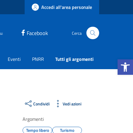
Accedi all'area personale
Facebook
u:
Cerca
Apri la b
Eventi
PNRR
Tutti gli argomenti
Condividi
Vedi azioni
Argomenti
Tempo libero
Turismo