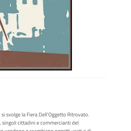
 si svolge la Fiera Dell’Oggetto Ritrovato.
 singoli cittadini e commercianti del
to vendono e scambiano oggetti usati e di