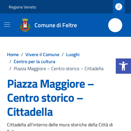
Vai ai contenuti
Vai al footer
Regione Veneto
Comune di Feltre
Home
/
Vivere il Comune
/
Luoghi
Apri la b
/
Centro per la cultura
/
Piazza Maggiore – Centro storico – Cittadella
Piazza Maggiore –
Centro storico –
Cittadella
Cittadella all'interno delle mura storiche della Città di