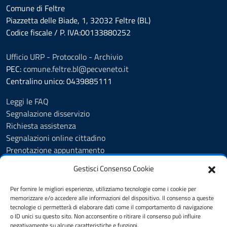
Comune di Feltre
Piazzetta delle Biade, 1, 32032 Feltre (BL)
Codice fiscale / P. IVA:00133880252
Ufficio URP - Protocollo - Archivio
PEC:
comune.feltre.bl@pecveneto.it
Centralino unico: 0439885111
Leggi le FAQ
Segnalazione disservizio
Richiesta assistenza
Segnalazioni online cittadino
Prenotazione appuntamento
Whistleblowing
Gestisci Consenso Cookie
Albo pretorio
Amministrazione trasparente
Per fornire le migliori esperienze, utilizziamo tecnologie come i cookie per
Informativa privacy
memorizzare e/o accedere alle informazioni del dispositivo. Il consenso a queste
tecnologie ci permetterà di elaborare dati come il comportamento di navigazione
Cookie Policy (UE)
o ID unici su questo sito. Non acconsentire o ritirare il consenso può influire
Dichiarazione di accessibilità
negativamente su alcune caratteristiche e funzioni.