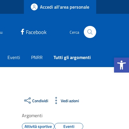
Accedi all'area personale
Facebook
u:
Cerca
Apri la b
Eventi
PNRR
Tutti gli argomenti
Condividi
Vedi azioni
Argomenti
Attività sportive
Eventi