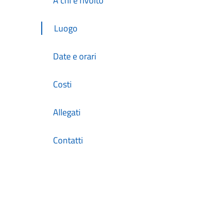
A chi è rivolto
Luogo
Date e orari
Costi
Allegati
Contatti