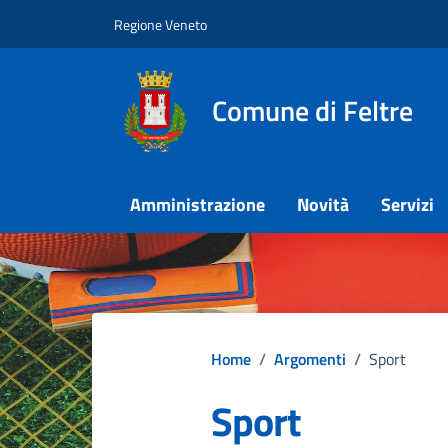
Vai ai contenuti
Vai al footer
Regione Veneto
Comune di Feltre
Amministrazione
Novità
Servizi
Home
/
Argomenti
/
Sport
Sport