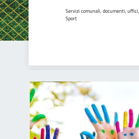
Dettagli dell
Servizi comunali, documenti, uffici,
Sport
Novità