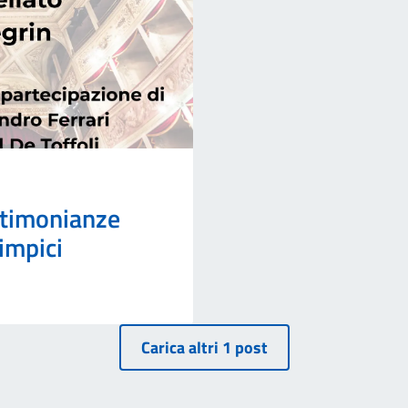
estimonianze
limpici