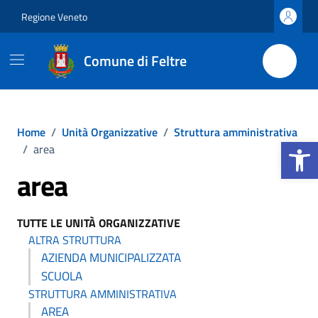
Vai ai contenuti
Vai al footer
Regione Veneto
Comune di Feltre
Home
/
Unità Organizzative
/
Struttura amministrativa
Apri la b
/
area
area
TUTTE LE UNITÀ ORGANIZZATIVE
ALTRA STRUTTURA
AZIENDA MUNICIPALIZZATA
SCUOLA
STRUTTURA AMMINISTRATIVA
AREA