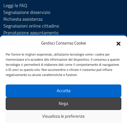
Leggi le FAQ
Segnalazione disservizio
Richiesta assistenza
Segnalazioni online cittadino
Prenotazione appuntamento
Whistleblowing
Gestisci Consenso Cookie
Albo pretorio
Amministrazione trasparente
Per fornire le migliori esperienze, utilizziamo tecnologie come i cookie per
Informativa privacy
memorizzare e/o accedere alle informazioni del dispositivo. Il consenso a queste
tecnologie ci permetterà di elaborare dati come il comportamento di navigazione
Cookie Policy (UE)
o ID unici su questo sito. Non acconsentire o ritirare il consenso può influire
Dichiarazione di accessibilità
negativamente su alcune caratteristiche e funzioni.
Note legali
Accetta
SEGUICI SU
Nega
Facebook
Visualizza le preferenze