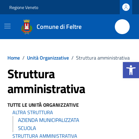
Vai ai contenuti
Vai al footer
Regione Veneto
Comune di Feltre
Home
/
Unità Organizzative
/
Struttura amministrativa
Apri la b
Struttura
amministrativa
TUTTE LE UNITÀ ORGANIZZATIVE
ALTRA STRUTTURA
AZIENDA MUNICIPALIZZATA
SCUOLA
STRUTTURA AMMINISTRATIVA