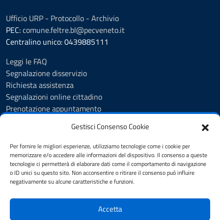
Ufficio URP - Protocollo - Archivio
PEC:
comune.feltre.bl@pecveneto.it
Centralino unico: 0439885111
Leggi le FAQ
Segnalazione disservizio
Richiesta assistenza
Segnalazioni online cittadino
Prenotazione appuntamento
Whistleblowing
Gestisci Consenso Cookie
Albo pretorio
Amministrazione trasparente
Per fornire le migliori esperienze, utilizziamo tecnologie come i cookie per
Informativa privacy
memorizzare e/o accedere alle informazioni del dispositivo. Il consenso a queste
tecnologie ci permetterà di elaborare dati come il comportamento di navigazione
Cookie Policy (UE)
o ID unici su questo sito. Non acconsentire o ritirare il consenso può influire
Dichiarazione di accessibilità
negativamente su alcune caratteristiche e funzioni.
Note legali
Accetta