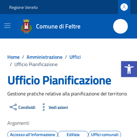
Vai ai contenuti
Vai al footer
Regione Veneto
Comune di Feltre
Home
/
Amministrazione
/
Uffici
Apri la b
/
Ufficio Pianificazione
Ufficio Pianificazione
Gestione pratiche relative alla pianificazione del territorio
Condividi
Vedi azioni
Argomenti
Accesso all'informazione
Edilizia
Uffici comunali