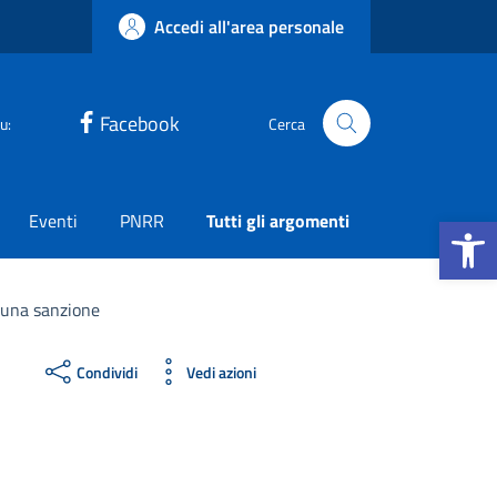
Accedi all'area personale
Facebook
u:
Cerca
Apri la b
Eventi
PNRR
Tutti gli argomenti
una sanzione
Condividi
Vedi azioni