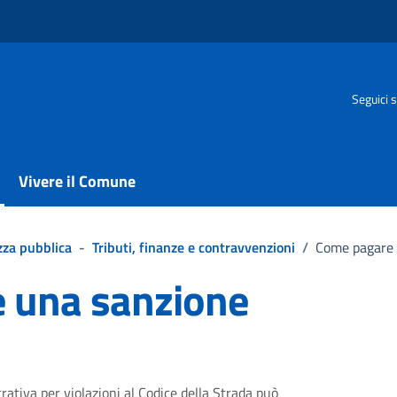
Seguici s
Vivere il Comune
zza pubblica
-
Tributi, finanze e contravvenzioni
/
Come pagare 
 una sanzione
ativa per violazioni al Codice della Strada può