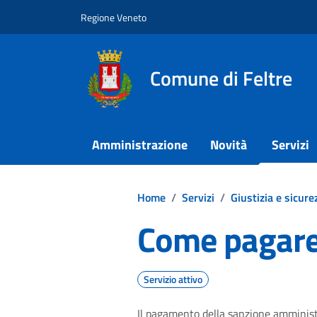
Vai ai contenuti
Vai al footer
Regione Veneto
Comune di Feltre
Amministrazione
Novità
Servizi
Home
/
Servizi
/
Giustizia e sicure
Come pagare
Servizio attivo
Il pagamento della sanzione amministr