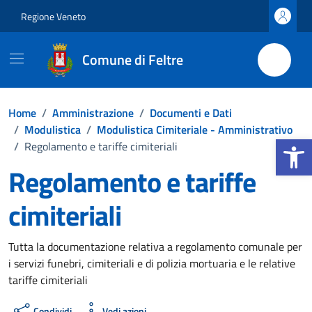
Vai ai contenuti
Vai al footer
Regione Veneto
Comune di Feltre
Home
/
Amministrazione
/
Documenti e Dati
/
Modulistica
/
Modulistica Cimiteriale - Amministrativo
Apri la b
/
Regolamento e tariffe cimiteriali
Regolamento e tariffe
cimiteriali
Dettagli del documento
Tutta la documentazione relativa a regolamento comunale per
i servizi funebri, cimiteriali e di polizia mortuaria e le relative
tariffe cimiteriali
Condividi
Vedi azioni