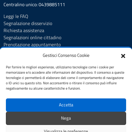
Centralino unico: 0439885111
Leggi le FAQ
Segnalazione disservizio
Richiesta assistenza
Segnalazioni online cittadino
Prenotazione appuntamento
Whistleblowing
Gestisci Consenso Cookie
Albo pretorio
Amministrazione trasparente
Per fornire le migliori esperienze, utilizziamo tecnologie come i cookie per
Informativa privacy
memorizzare e/o accedere alle informazioni del dispositivo. Il consenso a queste
tecnologie ci permetterà di elaborare dati come il comportamento di navigazione
Cookie Policy (UE)
o ID unici su questo sito. Non acconsentire o ritirare il consenso può influire
Dichiarazione di accessibilità
negativamente su alcune caratteristiche e funzioni.
Note legali
Accetta
SEGUICI SU
Nega
Facebook
Visualizza le preferenze