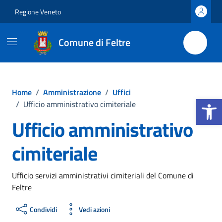
Vai ai contenuti
Vai al footer
Regione Veneto
Comune di Feltre
Home
/
Amministrazione
/
Uffici
Apri la b
/
Ufficio amministrativo cimiteriale
Ufficio amministrativo
cimiteriale
Ufficio servizi amministrativi cimiteriali del Comune di
Feltre
Condividi
Vedi azioni