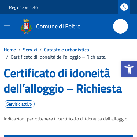
Vai ai contenuti
Vai al footer
Regione Veneto
Comune di Feltre
Home
/
Servizi
/
Catasto e urbanistica
/
Certificato di idoneità dell’alloggio – Richiesta
Apri la b
Certificato di idoneità
dell’alloggio – Richiesta
Servizio attivo
Indicazioni per ottenere il certificato di idoneità dell'alloggio.