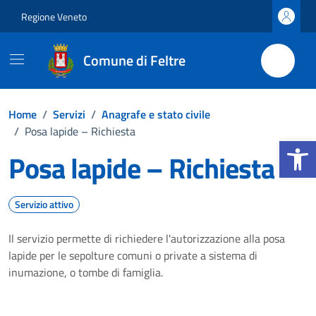
Vai ai contenuti
Vai al footer
Regione Veneto
Comune di Feltre
Home
/
Servizi
/
Anagrafe e stato civile
/
Posa lapide – Richiesta
Apri la b
Posa lapide – Richiesta
Servizio attivo
Il servizio permette di richiedere l'autorizzazione alla posa
lapide per le sepolture comuni o private a sistema di
inumazione, o tombe di famiglia.