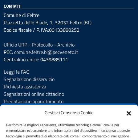
CONTATTI
Comune di Feltre
Piazzetta delle Biade, 1, 32032 Feltre (BL)
Codice fiscale / P. IVA:00133880252
Ufficio URP - Protocollo - Archivio
PEC:
comune.feltre.bl@pecveneto.it
Centralino unico: 0439885111
Leggi le FAQ
Segnalazione disservizio
Richiesta assistenza
Segnalazioni online cittadino
Prenotazione appuntamento
Whistleblowing
Gestisci Consenso Cookie
Albo pretorio
Amministrazione trasparente
Per fornire le migliori esperienze, utilizziamo tecnologie come i cookie per
Informativa privacy
memorizzare e/o accedere alle informazioni del dispositivo. Il consenso a queste
tecnologie ci permetterà di elaborare dati come il comportamento di navigazione