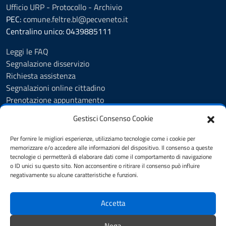
Ufficio URP - Protocollo - Archivio
PEC:
comune.feltre.bl@pecveneto.it
Centralino unico: 0439885111
Leggi le FAQ
Segnalazione disservizio
Richiesta assistenza
Segnalazioni online cittadino
Prenotazione appuntamento
Whistleblowing
Gestisci Consenso Cookie
Albo pretorio
Amministrazione trasparente
Per fornire le migliori esperienze, utilizziamo tecnologie come i cookie per
Informativa privacy
memorizzare e/o accedere alle informazioni del dispositivo. Il consenso a queste
tecnologie ci permetterà di elaborare dati come il comportamento di navigazione
Cookie Policy (UE)
o ID unici su questo sito. Non acconsentire o ritirare il consenso può influire
Dichiarazione di accessibilità
negativamente su alcune caratteristiche e funzioni.
Note legali
Accetta
SEGUICI SU
Nega