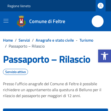
Vai ai contenuti
Vai al footer
Regione Veneto
Comune di Feltre
Home
/
Servizi
/
Anagrafe e stato civile
-
Turismo
/
Passaporto – Rilascio
Apri la b
Passaporto – Rilascio
Servizio attivo
Presso l’ufficio anagrafe del Comune di Feltre è possibile
richiedere un appuntamento alla questura di Belluno per il
rilascio del passaporto per maggiori di 12 anni.