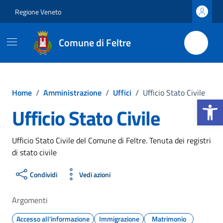
Vai ai contenuti
Vai al footer
Regione Veneto
Comune di Feltre
Home
/
Amministrazione
/
Uffici
/
Ufficio Stato Civile
Apri la b
Ufficio Stato Civile
Ufficio Stato Civile del Comune di Feltre. Tenuta dei registri
di stato civile
Condividi
Vedi azioni
Argomenti
Accesso all'informazione
Immigrazione
Matrimonio