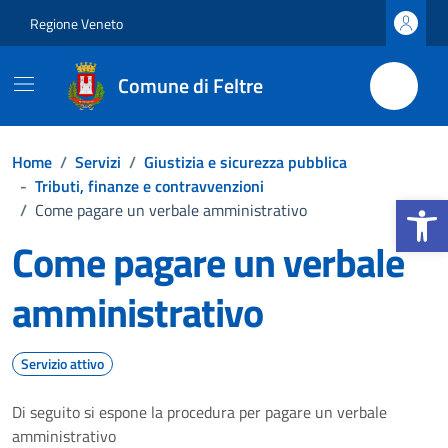
Vai ai contenuti
Vai al footer
Regione Veneto
Comune di Feltre
Home
/
Servizi
/
Giustizia e sicurezza pubblica
-
Tributi, finanze e contravvenzioni
Apri la b
/
Come pagare un verbale amministrativo
Come pagare un verbale
amministrativo
Servizio attivo
Di seguito si espone la procedura per pagare un verbale
amministrativo