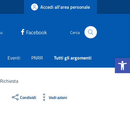
Accedi all'area personale
Facebook
u:
Cerca
Apri la b
Eventi
PNRR
Tutti gli argomenti
Richiesta
Condividi
Vedi azioni