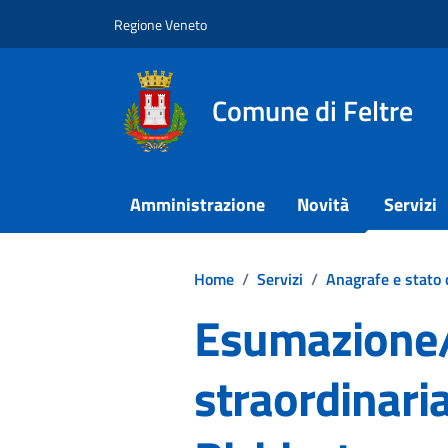
Vai ai contenuti
Vai al footer
Regione Veneto
Comune di Feltre
Amministrazione
Novità
Servizi
Home
/
Servizi
/
Anagrafe e stato c
Esumazione
straordinari