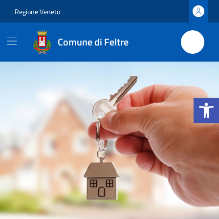
Vai ai contenuti
Vai al footer
Regione Veneto
Comune di Feltre
Apri la b