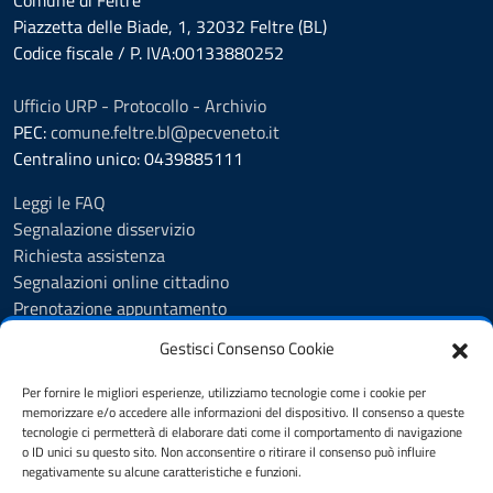
Comune di Feltre
Piazzetta delle Biade, 1, 32032 Feltre (BL)
Codice fiscale / P. IVA:00133880252
Ufficio URP - Protocollo - Archivio
PEC:
comune.feltre.bl@pecveneto.it
Centralino unico: 0439885111
Leggi le FAQ
Segnalazione disservizio
Richiesta assistenza
Segnalazioni online cittadino
Prenotazione appuntamento
Whistleblowing
Gestisci Consenso Cookie
Albo pretorio
Amministrazione trasparente
Per fornire le migliori esperienze, utilizziamo tecnologie come i cookie per
Informativa privacy
memorizzare e/o accedere alle informazioni del dispositivo. Il consenso a queste
tecnologie ci permetterà di elaborare dati come il comportamento di navigazione
Cookie Policy (UE)
o ID unici su questo sito. Non acconsentire o ritirare il consenso può influire
Dichiarazione di accessibilità
negativamente su alcune caratteristiche e funzioni.