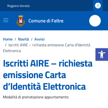
Vai ai contenuti
Vai al footer
Regione Veneto
Comune di Feltre
Home
/
Novità
/
Avvisi
/
Iscritti AIRE – richiesta emissione Carta d’Identità
Apri la b
Elettronica
Iscritti AIRE – richiesta
emissione Carta
d’Identità Elettronica
Dettagli della notizia
Modalità di prenotazione appuntamento