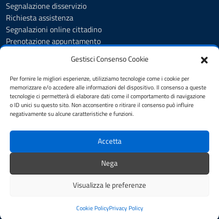
Segnalazione disservizio
Richiesta assistenza
Segnalazioni online cittadino
Prenotazione appuntamento
Whistleblowing
Gestisci Consenso Cookie
Albo pretorio
Amministrazione trasparente
Per fornire le migliori esperienze, utilizziamo tecnologie come i cookie per
Informativa privacy
memorizzare e/o accedere alle informazioni del dispositivo. Il consenso a queste
tecnologie ci permetterà di elaborare dati come il comportamento di navigazione
Cookie Policy (UE)
o ID unici su questo sito. Non acconsentire o ritirare il consenso può influire
Dichiarazione di accessibilità
negativamente su alcune caratteristiche e funzioni.
Note legali
Accetta
SEGUICI SU
Nega
Facebook
Visualizza le preferenze
Mappa del sito
Credits
Cookie Policy
Privacy Policy