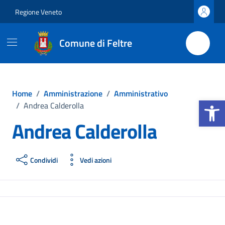
Vai ai contenuti
Vai al footer
Regione Veneto
Comune di Feltre
Home
/
Amministrazione
/
Amministrativo
Apri la b
/
Andrea Calderolla
Andrea Calderolla
Condividi
Vedi azioni