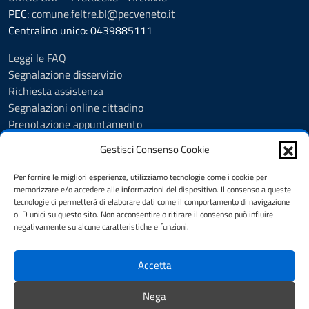
PEC:
comune.feltre.bl@pecveneto.it
Centralino unico: 0439885111
Leggi le FAQ
Segnalazione disservizio
Richiesta assistenza
Segnalazioni online cittadino
Prenotazione appuntamento
Whistleblowing
Gestisci Consenso Cookie
Albo pretorio
Amministrazione trasparente
Per fornire le migliori esperienze, utilizziamo tecnologie come i cookie per
Informativa privacy
memorizzare e/o accedere alle informazioni del dispositivo. Il consenso a queste
tecnologie ci permetterà di elaborare dati come il comportamento di navigazione
Cookie Policy (UE)
o ID unici su questo sito. Non acconsentire o ritirare il consenso può influire
Dichiarazione di accessibilità
negativamente su alcune caratteristiche e funzioni.
Note legali
Accetta
SEGUICI SU
Nega
Facebook