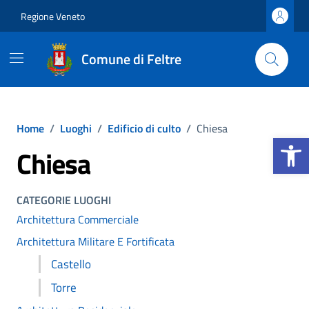
Vai ai contenuti
Vai al footer
Regione Veneto
Comune di Feltre
Home
/
Luoghi
/
Edificio di culto
/
Chiesa
Apri la b
Chiesa
CATEGORIE LUOGHI
Architettura Commerciale
Architettura Militare E Fortificata
Castello
Torre