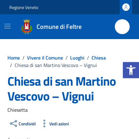
Vai ai contenuti
Vai al footer
Regione Veneto
Comune di Feltre
Home
/
Vivere il Comune
/
Luoghi
/
Chiesa
Apri la b
/
Chiesa di san Martino Vescovo – Vignui
Chiesa di san Martino
Vescovo – Vignui
Chiesetta
Condividi
Vedi azioni