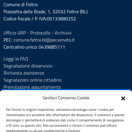
Comune di Feltre
Piazzetta delle Biade, 1, 32032 Feltre (BL)
Codice fiscale / P. IVA:00133880252
Ufficio URP - Protocollo - Archivio
PEC:
comune.feltre.bl@pecveneto.it
Centralino unico: 0439885111
Leggi le FAQ
Segnalazione disservizio
Richiesta assistenza
Segnalazioni online cittadino
Prenotazione appuntamento
Whistleblowing
Gestisci Consenso Cookie
Albo pretorio
Amministrazione trasparente
Per fornire le migliori esperienze, utilizziamo tecnologie come i cookie per
Informativa privacy
memorizzare e/o accedere alle informazioni del dispositivo. Il consenso a queste
tecnologie ci permetterà di elaborare dati come il comportamento di navigazione
Cookie Policy (UE)
o ID unici su questo sito. Non acconsentire o ritirare il consenso può influire
Dichiarazione di accessibilità
negativamente su alcune caratteristiche e funzioni.